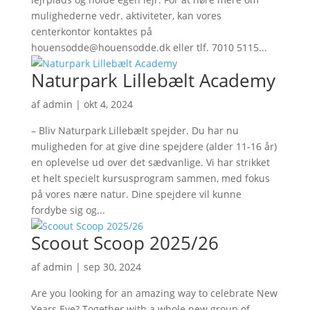
mulighederne vedr. aktiviteter, kan vores
centerkontor kontaktes på
houensodde@houensodde.dk eller tlf. 7010 5115...
Naturpark Lillebælt Academy
af
admin
|
okt 4, 2024
– Bliv Naturpark Lillebælt spejder. Du har nu
muligheden for at give dine spejdere (alder 11-16 år)
en oplevelse ud over det sædvanlige. Vi har strikket
et helt specielt kursusprogram sammen, med fokus
på vores nære natur. Dine spejdere vil kunne
fordybe sig og...
Scoout Scoop 2025/26
af
admin
|
sep 30, 2024
Are you looking for an amazing way to celebrate New
Years Eve? Together with a whole new group of