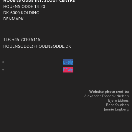
HOUENS ODDE INT. SCOUT CENTRE
HOUENS ODDE 14-20
DK-6000 KOLDING
DENMARK
TLF: +45 7010 5115
HOUENSODDE@HOUENSODDE.DK
Følg
Følg
Website photo credits:
Alexander Frederik Nielsen
Bjørn Eidnes
Bent Knudsen
Jannie Engberg