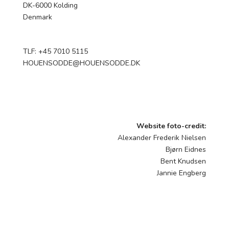
DK-6000 Kolding
Denmark
TLF: +45 7010 5115
HOUENSODDE@HOUENSODDE.DK
Website foto-credit:
Alexander Frederik Nielsen
Bjørn Eidnes
Bent Knudsen
Jannie Engberg
Houens Odde Spejdercenter er det nationale