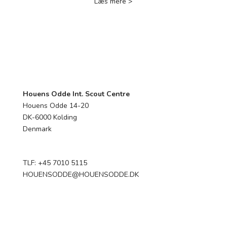
Læs mere >
Houens Odde Int. Scout Centre
Houens Odde 14-20
DK-6000 Kolding
Denmark
TLF: +45 7010 5115
HOUENSODDE@HOUENSODDE.DK
Følg
Følg