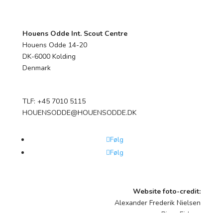
Houens Odde Int. Scout Centre
Houens Odde 14-20
DK-6000 Kolding
Denmark
TLF: +45 7010 5115
HOUENSODDE@HOUENSODDE.DK
Følg
Følg
Website foto-credit:
Alexander Frederik Nielsen
Bjørn Eidnes